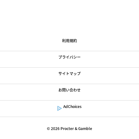
Loading
Article
...
Loading
RelatedArticles
...
Loading
ArticleRecommendedProducts
...
利用規約
プライバシー
サイトマップ
お問い合わせ
AdChoices
©
2026
Procter & Gamble