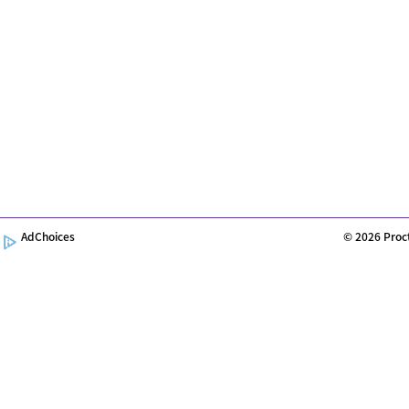
Loading
Article
...
©
2026
Proc
AdChoices